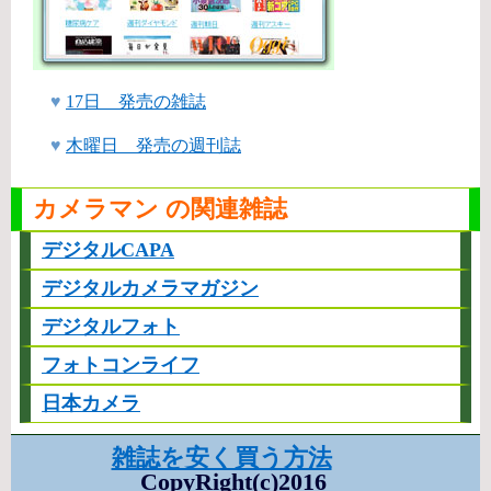
♥
17日 発売の雑誌
♥
木曜日 発売の週刊誌
カメラマン の関連雑誌
デジタルCAPA
デジタルカメラマガジン
デジタルフォト
フォトコンライフ
日本カメラ
雑誌を安く買う方法
CopyRight(c)2016