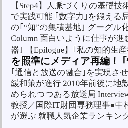
【Step4】人脈づくりの基礎技術
で実践可能 ｢数字力｣を鍛える思考
の｢“知”の集積基地｣ グーグ
Column 面白いように仕事が
器｣ 【Epilogue】｢私の知的
を照準にメディア再編！ 
｢通信と放送の融合｣を実現さ
緩和策が進行 2010年前後に地
められつつある放送局 Intervi
教授／国際IT財団専務理事●中村
が選ぶ 就職人気企業ランキン