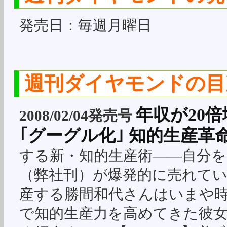
発売日：毎週月曜日
週刊ダイヤモンドの目
年収が20倍増
2008/02/04発売号
｢グーグル化｣ 知的生産革
する新・知的生産術――自分
（弊社刊）が爆発的に売れて
産する勝間和代さんはいまや
で知的生産力を高めてきた彼