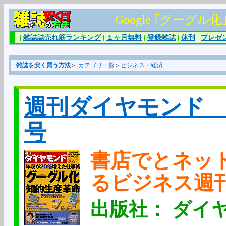
Google ｢グーグ
|
雑誌誌売れ筋ランキング
|
１ヶ月無料
|
登録雑誌
|
休刊
|
プレゼ
雑誌を安く買う方法
＞
カテゴリ一覧
＞
ビジネス・経済
週刊ダイヤモンド 200
号
書店でとネッ
るビジネス週
出版社： ダイ