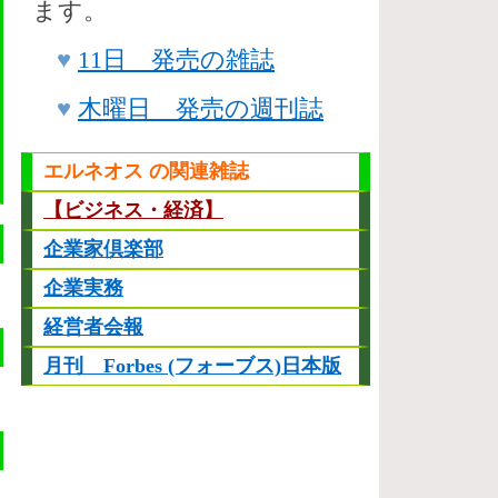
ます。
♥
11日 発売の雑誌
♥
木曜日 発売の週刊誌
エルネオス の関連雑誌
【ビジネス・経済】
企業家倶楽部
企業実務
経営者会報
月刊 Forbes (フォーブス)日本版