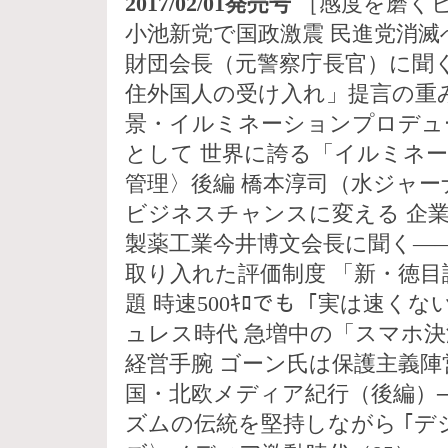
2017/02/01発売号
［感度を磨くビ
小池新党で国政激震 民進党消滅
財団会長（元警察庁長官）に聞く
住外国人の受け入れ」提言の重
景・イルミネーションプロデュ
として 世界に誇る「イルミネー
管理〉後編 橋本淳司（水ジャ
ビジネスチャンスに変える 企業
製薬工業今井博文会長に聞く―
取り入れた評価制度 「新・徳目
題 時速500ｷﾛでも「実は速く
ュレス時代 急増中の「スマホ決
経営手腕 ゴーン氏は保護主義陣
国・北欧メディア紀行（後編）
ズムの伝統を堅持しながら ｢デ