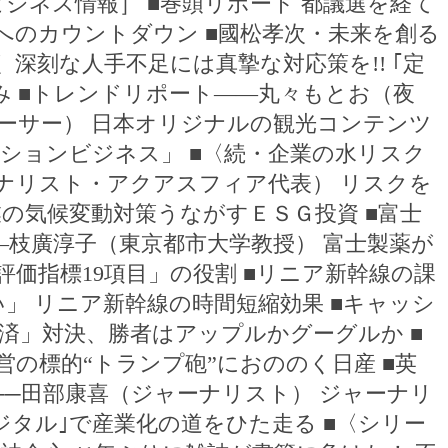
ジネス情報］ ■巻頭リポート 都議選を経て
へのカウントダウン ■國松孝次・未来を創る
 深刻な人手不足には真摯な対応策を!! ｢定
み ■トレンドリポート――丸々もとお（夜
ーサー） 日本オリジナルの観光コンテンツ
ションビジネス」 ■〈続・企業の水リスク
ーナリスト・アクアスフィア代表） リスクを
の気候変動対策うながすＥＳＧ投資 ■富士
―枝廣淳子（東京都市大学教授） 富士製薬が
評価指標19項目」の役割 ■リニア新幹線の課
ない」 リニア新幹線の時間短縮効果 ■キャッシ
済」対決、勝者はアップルかグーグルか ■
営の標的“トランプ砲”におののく日産 ■英
──田部康喜（ジャーナリスト） ジャーナリ
ジタル｣で産業化の道をひた走る ■〈シリー