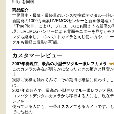
5.6」を同梱
商品紹介
世界最小・最薄・最軽量のレンズ交換式デジタル一眼レ
新開発の1000万画素LIVEMOSセンサーと新画像処理
「TruePic III」により、プロユースにも耐えうる最高
現。LIVEMOSセンサーによる背面モニターを見ながら
ングも継承し、コンパクトカメラと同じ使い方や、ロー
グルも気軽に撮影が可能。
カスタマーレビュー
2007年春現在、最高の小型デジタル一眼レフカメラ
このカメラの存在が明らかになったときの驚きと興奮か
上、
実際に実機を触れてみて、その期待は確信に変わりまし
は、
2007年春時点で、最高の小型デジタル一眼レフだと思
コンパクトデジタルカメラから移行する人にも、現在デ
レフを
使っている人にも、一番オススメできるカメラです。も
でに他社の