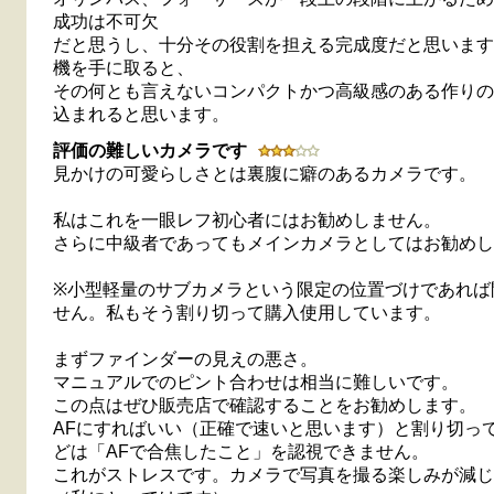
成功は不可欠
だと思うし、十分その役割を担える完成度だと思います
機を手に取ると、
その何とも言えないコンパクトかつ高級感のある作りの
込まれると思います。
評価の難しいカメラです
見かけの可愛らしさとは裏腹に癖のあるカメラです。
私はこれを一眼レフ初心者にはお勧めしません。
さらに中級者であってもメインカメラとしてはお勧めし
※小型軽量のサブカメラという限定の位置づけであれば
せん。私もそう割り切って購入使用しています。
まずファインダーの見えの悪さ。
マニュアルでのピント合わせは相当に難しいです。
この点はぜひ販売店で確認することをお勧めします。
AFにすればいい（正確で速いと思います）と割り切っ
どは「AFで合焦したこと」を認視できません。
これがストレスです。カメラで写真を撮る楽しみが減じ