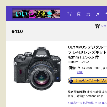
写 真 カ メ 
ショ
e410
OLYMPUS デジタル
ラ E-410 レンズキット 
42mm F3.5-5.6 付
From オリンパス
価格:
￥ 47,800
1500円
詳細
発送可能時期:
通常24時間以
販売、発送は Amazon.co.jp
4 新品/中古商品価格 ￥ 46,80