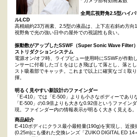
* カメラ部有効画素数
全周広視野角2.5型ハイ
ルLCD
高精細約23万画素、2.5型の液晶は、上下左右斜め方向1
視野角で光の強い日中の屋外での視認性も良い。
振動数がアップしたSSWF（Super Sonic Wave Filt
ストリダクションシステム
電源オン/オフ時、ライブビュー使用時にSSWFが作動
ンサーに付着したゴミをはじき飛ばして落とし、落とし
スト吸着部でキャッチ。これまで以上に確実なゴミ取り
揮。
明るく見やすい新設計のファインダー
「E-410」では「E-500」よりも小さなボディーであり
「E-500」の0.9倍よりも大きな0.92倍というファイン
現。ファインダー内の情報表示が明るく大きく見える。
商品紹介
E-410ボディにクラス最小最軽量(190g)を実現し、近
(0.25m)にも優れた交換レンズ「ZUIKO DIGITAL ED 14-4