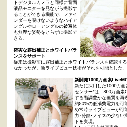
トデジタルカメラと同様に背面
液晶モニターを見ながら撮影す
ることができる機能で、ファイ
ンダーを覗けないようなハイア
ングルやローアングルの被写体
も無理な姿勢をとらずに撮影で
きる。
確実な露出補正とホワイトバラ
ンスをサポート
従来は撮影前に露出補正とホワイトバランスを確認する
なかったが、新ライブビュー技術がそれを可能とした。
新開発1000万画素Live
新たに採用した1000万画素L
センサー*は、800万画素
する階調豊かな画質を再
約80%の低消費電力を可
め常時ライブビューが可
力･発熱･ノイズの少ない
トを実現。