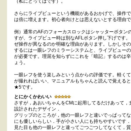
（私にとってはです）。
さらにライブビューという機能があるおかげで、操作で
は倍に増えます。初心者向けとは思えないとする理由で
例）通常のAFのフォーカスロックはシャッターボタン
すが、ライブビュー時は別なAFLボタン押し下げです
ぜ操作が異なるのか明確な理由があります。しかしその
するには一眼レフのミラーシステムと、ライブビューの
が必要です。理屈を知らずにこれを「暗記」するのは辛
ょう。
一眼レフを使う楽しみという点からの評価です。軽くて
が撮れればいい、マニュアルもちゃんと読んで覚えると
★5です。
とにかくかわいい
さすが，あおいちゃんをCMに起用してるだけあって，
設計されたデザイン．
グリップのところが，他の一眼レフと違いでっぱってな
にも優しいらしい．手が小さい人にも持ちやすいです．
見た目も他の一眼レフと違ってごつごつしてなくて，質