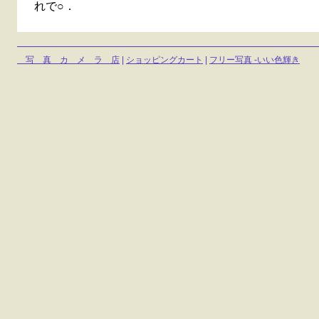
れで○．
写 真 カ メ ラ 店
|
ショッピングカート
|
フリー写真 -いい色輝き