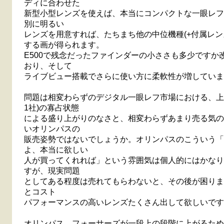
ディに合わせた
新型小型レンズを使えば、本当にコンパクトな一眼レフ
別に明るい
レンズを用意すれば、たちまち他の中位機種(+付属レン
する画が得られます。
E500で残念だったファインダーの小ささも多少ですか
おり、そして
ライブビュー搭載でさらに使い方に柔軟性が増していま
問題は相変わらずのデジタル一眼レフ市場における、上
1社)の寡占状態
による盛り上がりのなさと、相変わらずあまり売る気の
いオリンパスの
販売姿勢ではないでしょうか。オリンパスのこういう「
よ、本当に欲しい
人が買ってくれれば」という雰囲気は個人的にはかなり
すが、現実問題
としてある程度は売れてもらわないと、その後が困りま
とコスト
パフォーマンスの高いレンズたくさん出して欲しいです
オリンパス、フォーサーズが一段上の段階に上がるため