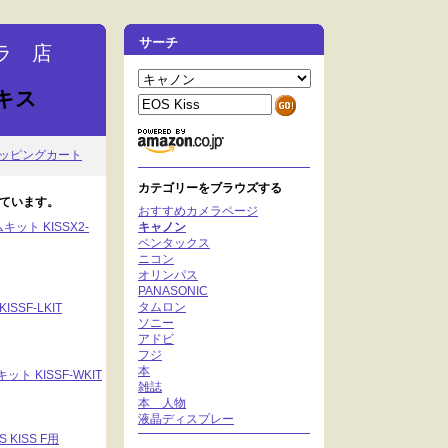
サーチ
ラ 店
キス
ッピングカート
カテゴリーをブラウズする
しています。
おすすめカメラページ
キット KISSX2-
キャノン
ペンタックス
ニコン
オリンパス
PANASONIC
タムロン
SSF-LKIT
ソニー
アドビ
フジ
本
ト KISSF-WKIT
雑誌
本 人物
液晶ディスプレー
ISS F用