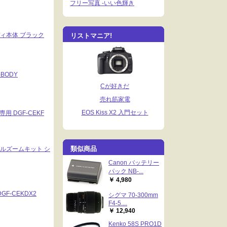
フリー写真 -いい色輝き
ボディ本体 ブラック
リストマニア!
-BODY
Cが好きだ
売れ筋家電
EOS Kiss X2 入門セット
専用 DGF-CEKF
類似商品
ダブルズームキット シ
Canon バッテリー
パック NB-...
￥ 4,980
GF-CEKDX2
シグマ 70-300mm
F4-5....
￥ 12,940
Kenko 58S PRO1D