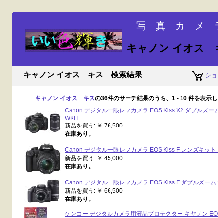
写 真 カ メ 
キャノン イオス 
キャノン イオス キス 検索結果
ショ
キャノン イオス キス
の36件のサーチ結果のうち、1 - 10 件を表示
Canon デジタル一眼レフカメラ EOS Kiss X2 ダブルズーム
WKIT
新品を買う: ￥ 76,500
在庫あり。
Canon デジタル一眼レフカメラ EOS Kiss F レンズキット KI
新品を買う: ￥ 45,000
在庫あり。
Canon デジタル一眼レフカメラ EOS Kiss F ダブルズームキッ
新品を買う: ￥ 66,500
在庫あり。
ケンコー デジタルカメラ用液晶プロテクター キヤノン EOS K