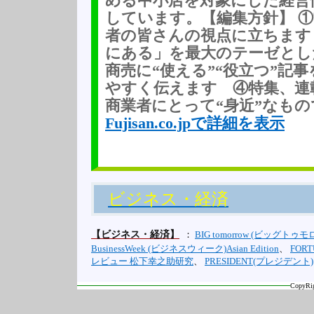
める中小店を対象にした経営
しています。【編集方針】 
者の皆さんの視点に立ちます
にある」を最大のテーゼとし
商売に“使える”“役立つ”記
やすく伝えます ④特集、連
商業者にとって“身近”なもので
Fujisan.co.jpで詳細を表示
ビジネス・経済
【ビジネス・経済】
：
BIG tomorrow (ビッグトゥモ
BusinessWeek (ビジネスウィーク)Asian Edition
、
FOR
レビュー 松下幸之助研究
、
PRESIDENT(プレジデント)
CopyRig