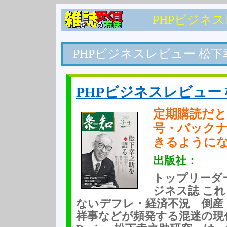
PHPビジネ
PHPビジネスレビュー 松
PHPビジネスレビュー
定期購読だと
号・バック
きるように
出版社：
トップリーダ
ジネス誌 こ
ないデフレ・経済不況 倒産
祥事などが頻発する混迷の現代。『P