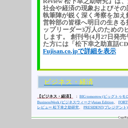
Review 松下幸之助研究』
社会や経済の現象およびその
執筆陣が鋭く深く考察を加え
営幹部の皆様へ明日の生きる
ップリーダー3万人のための
します。 創刊号(4月27日発
た方には「松下幸之助直話CD」
Fujisan.co.jpで詳細を表示
ビジネス・経済
【ビジネス・経済】
：
BIG tomorrow (ビッグトゥモ
BusinessWeek (ビジネスウィーク)Asian Edition
、
FOR
レビュー 松下幸之助研究
、
PRESIDENT(プレジデント)
CopyRig