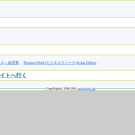
ス) - 経営塾
、
BusinessWeek (ビジネスウィーク)Asian Edition
、
イトへ行く
CopyRight(c) 1996-2005
menamomi.net