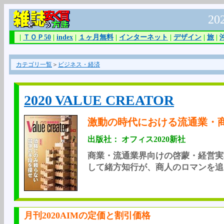
20
|
ＴＯＰ50
|
index
|
１ヶ月無料
|
インターネット
|
デザイン
|
旅
|
カテゴリ一覧
＞
ビジネス・経済
2020 VALUE CREATOR
激動の時代における流通業・
出版社： オフィス2020新社
商業・流通業界向けの啓蒙・経営実
して緒方知行が、商人のロマンを追い
月刊2020AIMの定価と割引価格