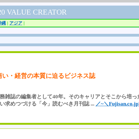
20 VALUE CREATOR
沖縄
|
アジア
|
商い・経営の本質に迫るビジネス誌
務雑誌の編集者として40年。そのキャリアとそこから培っ
求めつづける「今」読むべき月刊誌 ...
／~＼Fujisan.c