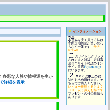
インフォメーション
雑
誌を安く買う方法は
年間定期購読が買い忘れ
もなく一番です。
最大
60%off
こ
のサイトはクリック
されますと雑誌・定期購
読専門サイト雑誌のオン
ライン書店
Fujisan.co.jp
にいきます。
２
た多彩な人脈や情報源を生か
０００誌以上の雑
誌がお求め頂けます。そ
o.jpで詳細を表示
ちらでご購入ください。
レビュー投稿すると１０
００円安く買えお得です
プレゼントの付の雑誌も
あります