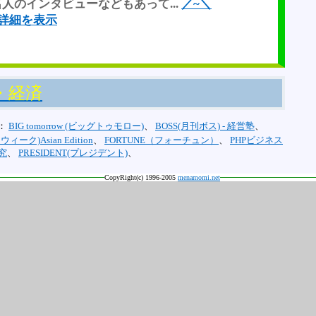
人のインタビューなどもあって...
／~＼
jpで詳細を表示
・経済
：
BIG tomorrow (ビッグトゥモロー)
、
BOSS(月刊ボス) - 経営塾
、
ウィーク)Asian Edition
、
FORTUNE（フォーチュン）
、
PHPビジネス
究
、
PRESIDENT(プレジデント)
、
CopyRight(c) 1996-2005
menamomi.net