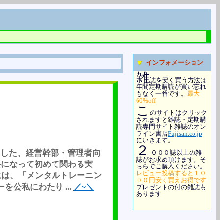
インフォメーション
雑
誌を安く買う方法は
年間定期購読が買い忘れ
もなく一番です。
最大
60%off
こ
のサイトはクリック
されますと雑誌・定期購
読専門サイト雑誌のオン
ライン書店
Fujisan.co.jp
にいきます。
２
集した、経営幹部・管理者向
０００誌以上の雑
誌がお求め頂けます。そ
長になって初めて関わる実
ちらでご購入ください。
レビュー投稿すると１０
には、「メンタルトレーニン
００円安く買えお得です
公私にわたり ...
／~＼
プレゼントの付の雑誌も
あります