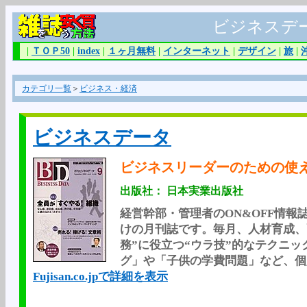
ビジネスデ
|
ＴＯＰ50
|
index
|
１ヶ月無料
|
インターネット
|
デザイン
|
旅
|
カテゴリ一覧
＞
ビジネス・経済
ビジネスデータ
ビジネスリーダーのための使
出版社： 日本実業出版社
経営幹部・管理者のON&OFF情
けの月刊誌です。毎月、人材育成、
務”に役立つ“ウラ技”的なテクニ
グ」や「子供の学費問題」など、個
Fujisan.co.jpで詳細を表示