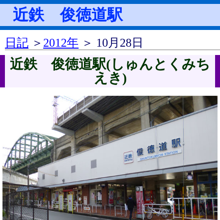
近鉄 俊徳道駅
日記
＞
2012年
＞ 10月28日
近鉄 俊徳道駅(しゅんとくみち
えき)