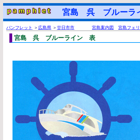
宮島 呉 ブルーラ
パンフレット
＞
広島県
＞
廿日市市
宮島案内図
宮島フェリ
宮島 呉 ブルーライン 表