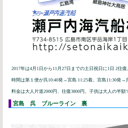
2017年は4月1日から11月27日までの土日祝日に1日 2往復
時間は第１便が呉10:40発→宮島 11:25着。宮島11:30発→呉1
料金は大人片道2000円、往復3800円。子供は大人の半額
宮島 呉 ブルーライン 裏