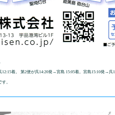
。
2:15着。 第2便が呉14:20発→宮島 15:05着。宮島15:10発→呉1
です。