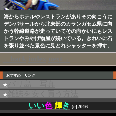
海からホテルやレストランがありその向こうに
デンパサールから北東部のカランガセム県に向
かう幹線道路が走っていてその向かいにもレス
トランやみやげ物屋が続いている。きれいに石
を張り並べた景色に見とれシャッターを押す。
←back
index
next→
おすすめ リンク
バリ島 写真
★
雑誌を安く買う方法
★
いい
色
輝
き
(c)2016