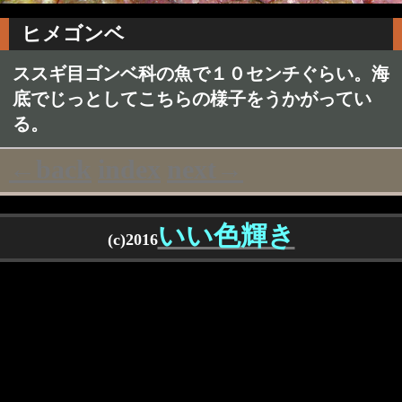
ヒメゴンベ
ススギ目ゴンベ科の魚で１０センチぐらい。海
底でじっとしてこちらの様子をうかがってい
る。
←back
index
next→
いい色輝き
(c)2016