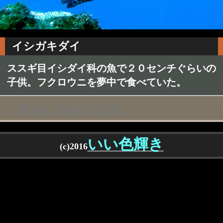
イシガキダイ
ススギ目イシダイ科の魚で２０センチぐらいの
子供。フクロウニを夢中で食べていた。
←back
index
next→
いい色輝き
(c)2016