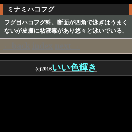
ミナミハコフグ
フグ目ハコフグ科。断面が四角で泳ぎはうまく
ないが皮膚に粘液毒があり悠々と泳いでいる。
←back
index
next→
いい色輝き
(c)2016