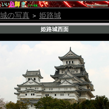
城の写真
姫路城
＞
姫路城西面