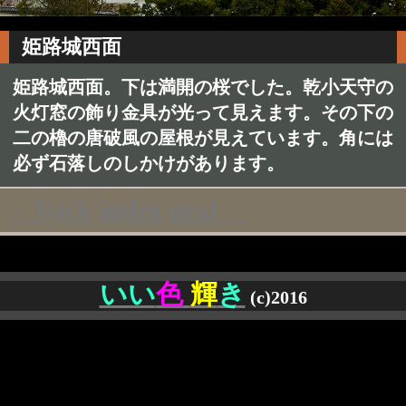
姫路城西面
姫路城西面。下は満開の桜でした。乾小天守の
火灯窓の飾り金具が光って見えます。その下の
二の櫓の唐破風の屋根が見えています。角には
必ず石落しのしかけがあります。
←back
index
next→
いい
色
輝
き
(c)2016