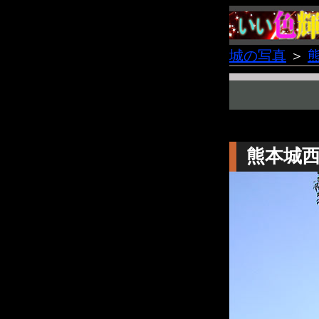
城の写真
＞
熊本城