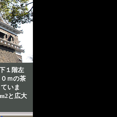
下１階左
５０ｍの茶
していま
m2と広大