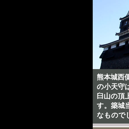
熊本城西
の小天守
臼山の頂
す。築城
なもので