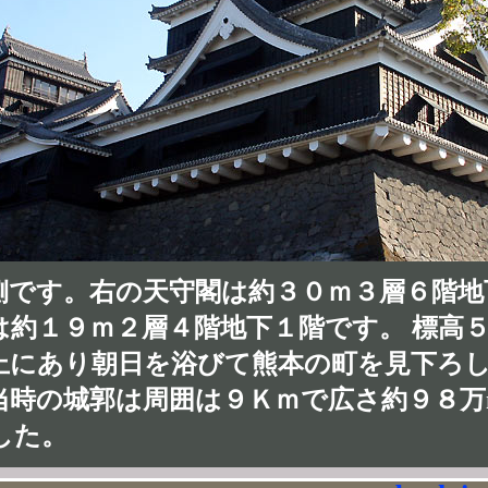
側です。右の天守閣は約３０ｍ３層６階地
は約１９ｍ２層４階地下１階です。 標高
上にあり朝日を浴びて熊本の町を見下ろ
当時の城郭は周囲は９Ｋｍで広さ約９８万
した。