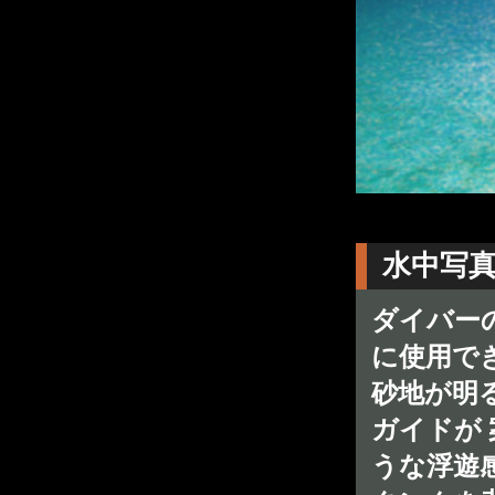
水中写
ダイバー
に使用で
砂地が明
ガイドが
うな浮遊