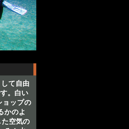
として自由
です。白い
ショップの
るかのよ
した空気の