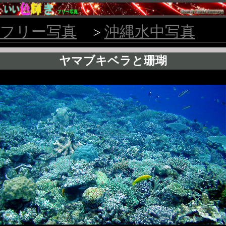
フリー写真
沖縄水中写真
>
ヤマブキベラと珊瑚