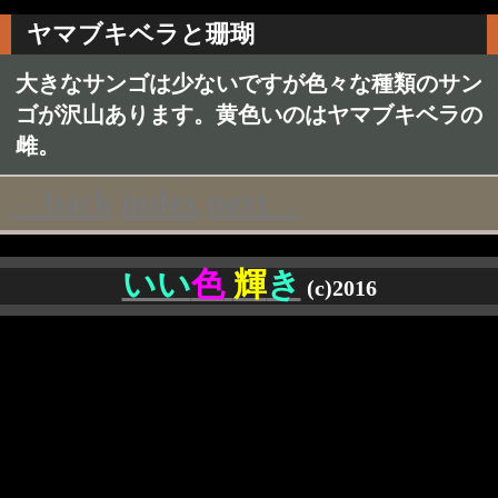
ヤマブキベラと珊瑚
大きなサンゴは少ないですが色々な種類のサン
ゴが沢山あります。黄色いのはヤマブキベラの
雌。
←back
index
next→
いい
色
輝
き
(c)2016