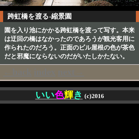
跨虹橋を渡る-縮景園
園を入り池にかかる跨虹橋を渡って写す。本来
は迂回の橋はなかったのであろうが観光客用に
作られたのだろう。正面のビル屋根の色が茶色
だと邪魔にならないのだがいたしかたない。
←back
index
next→
いい
色
輝
き
(c)2016