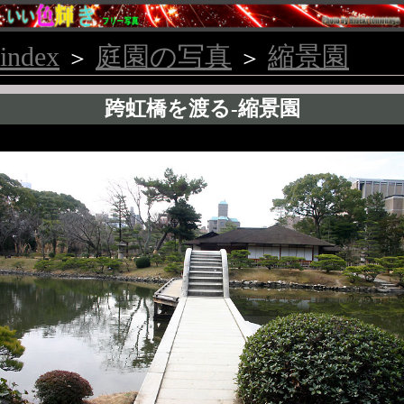
index
庭園の写真
縮景園
＞
＞
跨虹橋を渡る-縮景園