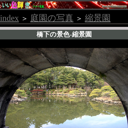
index
庭園の写真
縮景園
＞
＞
橋下の景色-縮景園