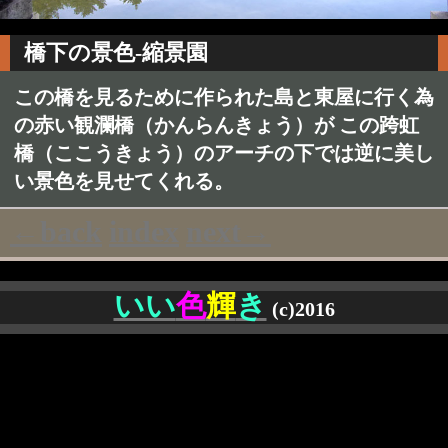
橋下の景色-縮景園
この橋を見るために作られた島と東屋に行く為
の赤い観瀾橋（かんらんきょう）が この跨虹
橋（ここうきょう）のアーチの下では逆に美し
い景色を見せてくれる。
←back
index
next→
いい
色
輝
き
(c)2016