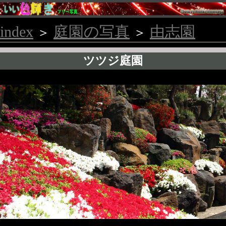
index
庭園の写真
由志園
＞
＞
ツツジ庭園