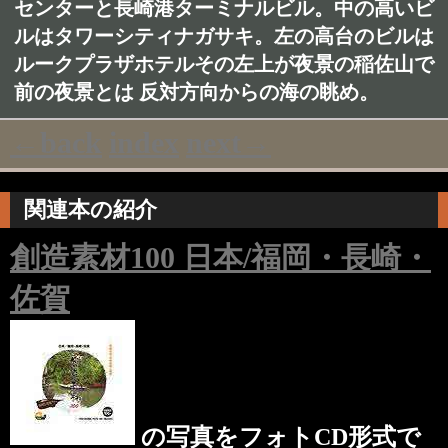
センターと長崎港ターミナルビル。中の高いビ
ルはタワーシティナガサキ。左の高台のビルは
ルークプラザホテルその左上が夜景の稲佐山で
前の夜景とは 反対方向からの海の眺め。
←back
index
next→
関連本の紹介
創造素材100 日本/福岡・長崎・
佐賀
の写真をフォトCD形式で