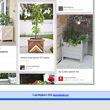
CopyRight(c) 2014
menamomi.net