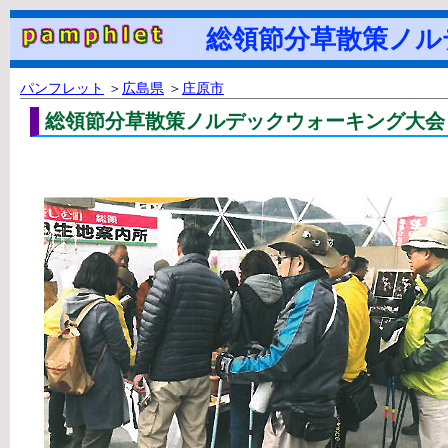
総領節分草散策ノルデ
パンフレット
＞
広島県
＞
庄原市
総領節分草散策ノルデックウォーキング大会