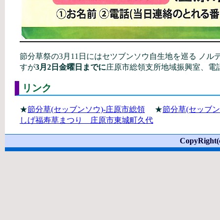
節分草祭の3月11日にはセツブンソウ自生地を巡る ノ
すが
3月2日金曜日までに
庄原市総領支所地域振興室、電話 0
リンク
★
節分草(セッブンソウ)-庄原市総領
★
節分草(セッブン
しげ福寿草まつり 庄原市東城町久代
CopyRight(