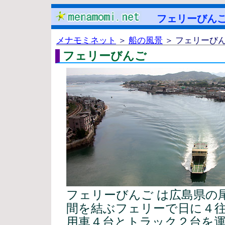
フェリーびん
メナモミネット
＞
船の風景
＞ フェリーび
フェリーびんご
フェリーびんご は広島県の
間を結ぶフェリーで日に４往
用車４台とトラック２台を運