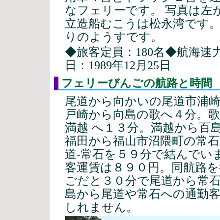
なフェリーです。 写真は左
立造船むこうは松永湾です
りのようすです。
◆旅客定員：180名◆航海速力
日：1989年12月25日
フェリーびんごの航路と時間
尾道から向かいの尾道市浦
戸崎から向島の歌へ４分。
満越 へ１３分。満越から百
福田から福山市沼隈町の常石
道-常石を５９分で結んでいま
客運賃は８９０円。同航路
ごだと３０分で尾道から常石
島から尾道や常石への通勤
しれません。