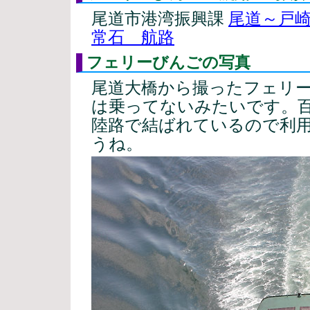
尾道市港湾振興課
尾道～戸
常石 航路
フェリーびんごの写真
尾道大橋から撮ったフェリ
は乗ってないみたいです。
陸路で結ばれているので利
うね。