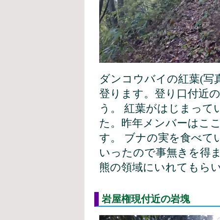
ダンコウバイの紅葉(写
登ります。登り口付近
う。 紅葉がはじまって
た。昨年メンバーはこ
す。 ブナの実を食べて
いったので事無きを得
熊の領域にいれてもら
岩屋権現付近の岩塊