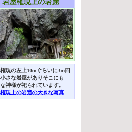
岩屋権現上の岩窟
権現の左上10mぐらいに3m四
の小さな岩屋がありそこにも
々な神様が祀られています。
屋権現上の岩窟の大きな写真