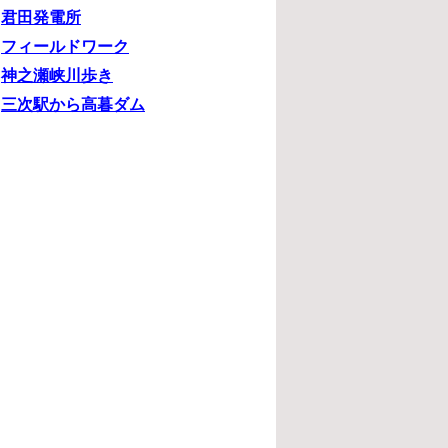
君田発電所
フィールドワーク
神之瀬峡川歩き
三次駅から高暮ダム