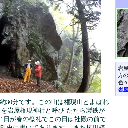
岩屋
方
色
岩
約30分です。この山は権現山とよばれ
を岩屋権現神社と呼び たたら製鉄が
21日が春の祭礼でこの日は社殿の前で
町史に書いてあります。 また権現様