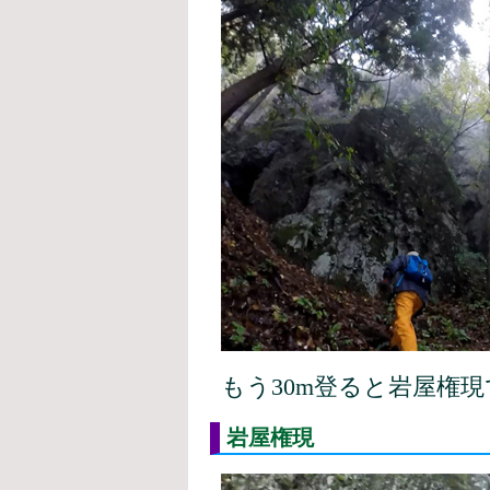
もう30m登ると岩屋権
岩屋権現