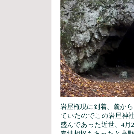
岩屋権現に到着、麓から
ていたのでこの岩屋神社
盛んであった近世、4月
奉納相撲もあったと高野