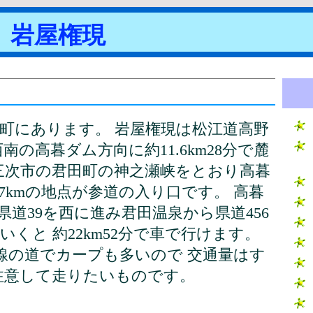
岩屋権現
町にあります。 岩屋権現は松江道高野
の高暮ダム方向に約11.6km28分で麓
三次市の君田町の神之瀬峡をとおり高暮
7kmの地点が参道の入り口です。 高暮
県道39を西に進み君田温泉から県道456
くと 約22km52分で車で行けます。
線の道でカープも多いので 交通量はす
注意して走りたいものです。