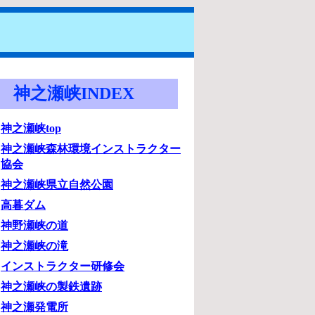
神之瀬峡INDEX
神之瀬峡top
神之瀬峡森林環境インストラクター
協会
神之瀬峡県立自然公園
高暮ダム
神野瀬峡の道
神之瀬峡の滝
インストラクター研修会
神之瀬峡の製鉄遺跡
神之瀬発電所