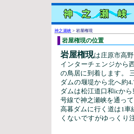
神之瀬峡
> 岩屋権現
岩屋権現の位置
岩屋権現
は庄原市高野
インターチェンジから西南
の鳥居に到着します。 
ダムの堰堤から北へ約4.
ダムは松江道口和icから
号線で神之瀬峡を通ってい
高暮ダムに行く道は1車
くないですがゆっくり