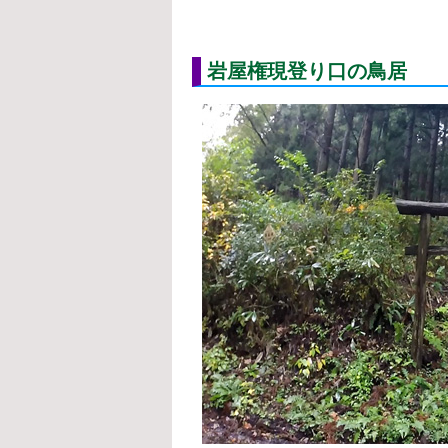
岩屋権現登り口の鳥居