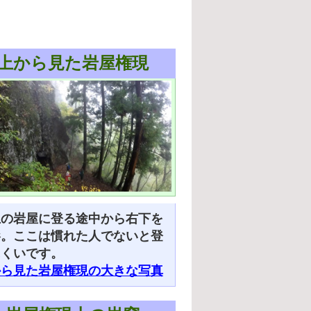
上から見た岩屋権現
上の岩屋に登る途中から右下を
影。ここは慣れた人でないと登
にくいです。
から見た岩屋権現の大きな写真