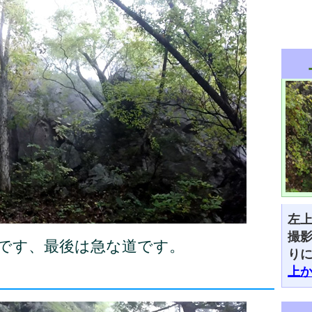
左
撮
現です、最後は急な道です。
り
上