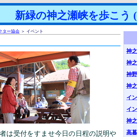
新緑の神之瀬峡を歩こう (
クター協会
＞ イベント
神之
神
神
神
イ
イ
神
高
加者は受付をすませ今日の日程の説明や