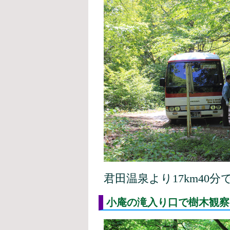
君田温泉より17km40
小庵の滝入り口で樹木観察