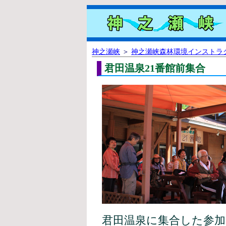
神之瀬峡
＞
神之瀬峡森林環境インストラ
君田温泉21番館前集合
君田温泉に集合した参