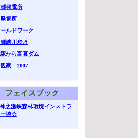
之瀬発電所
田発電所
ィールドワーク
之瀬峡川歩き
次駅から高暮ダム
観察 2007
フェイスブック
神之瀬峡森林環境インストラ
ター協会