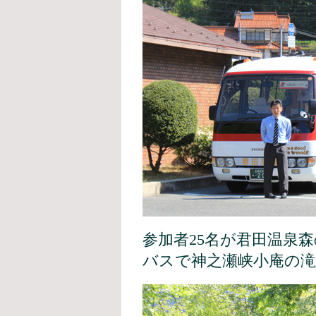
参加者25名が君田温泉
バスで神之瀬峡小庵の