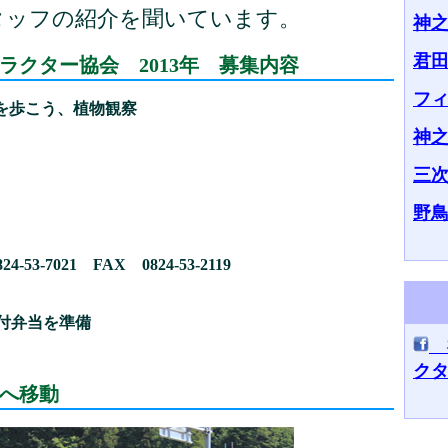
タッフの紹介を聞いています。
神
君
ラクター協会 2013年 募集内容
フ
峡を歩こう、植物観察
神
三
前
野鳥
24-53-7021
FAX
0824-53-2119
付弁当を準備
ク
峡へ移動