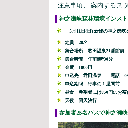
注意事項、 案内するス
神之瀬峡森林環境インスト
5月11日(日) 新緑の神之瀬
定員
20名
集合場所
君田温泉21番館
集合時間
午前8時30分
会費
1000円
申込先
君田温泉
電話
08
申込期限
行事の１週間前
昼食
希望者には850円のお茶
天候
雨天決行
参加者25名バスで神之瀬