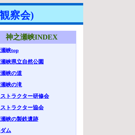
観察会)
神之瀬峡INDEX
瀬峡top
之瀬峡県立自然公園
野瀬峡の道
之瀬峡の滝
ンストラクター研修会
ンストラクター協会
之瀬峡の製鉄遺跡
暮ダム