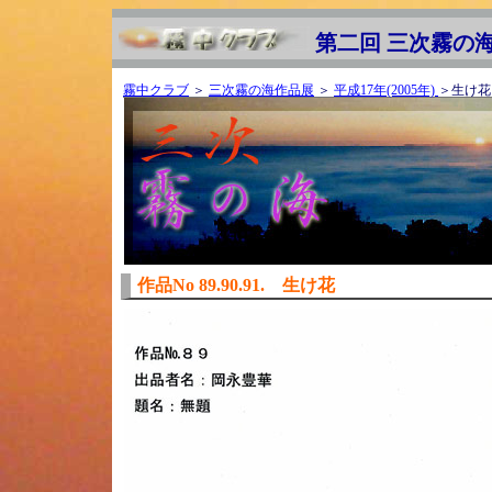
第二回 三次霧の海
霧中クラブ
＞
三次霧の海作品展
＞
平成17年(2005年)
＞生け花
作品No 89.90.91. 生け花