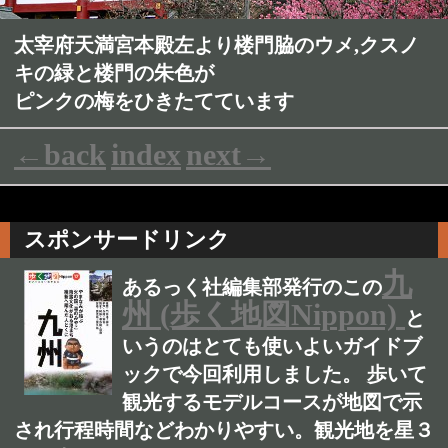
太宰府天満宮本殿左より楼門脇のウメ,クスノ
キの緑と楼門の朱色が
ピンクの梅をひきたてています
←back
index
next→
スポンサードリンク
九
あるっく社編集部発行のこの
州 (歩く地図Nippon)
と
いうのはとても使いよいガイドブ
ックで今回利用しました。 歩いて
観光するモデルコースが地図で示
され行程時間などわかりやすい。観光地を星３