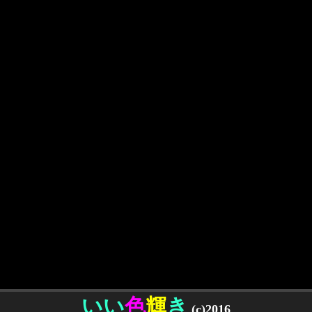
いい
色
輝
き
(c)2016