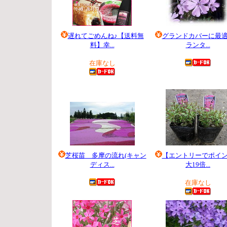
遅れてごめんね♪【送料無
グランドカバーに最
料】幸...
ランタ...
5,500 円
250 円
在庫なし
芝桜苗 多摩の流れ(キャン
【エントリーでポイ
ディス...
大19倍...
5,040 円
315 円
在庫なし