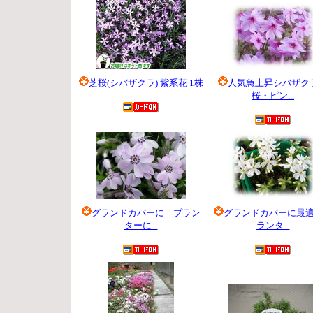
芝桜(シバザクラ) 紫系花 1株
人気急上昇シバザク
198 円
桜・ピン...
380 円
グランドカバーに プラン
グランドカバーに最
ターに...
ランタ...
500 円
380 円