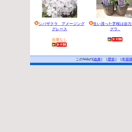
シバザクラ アメージング
生い茂った芝桜は迫力満
グレース
グラ...
210 円
945 円
在庫なし
このWebの[
由来
］［
歴史
］［
年賀