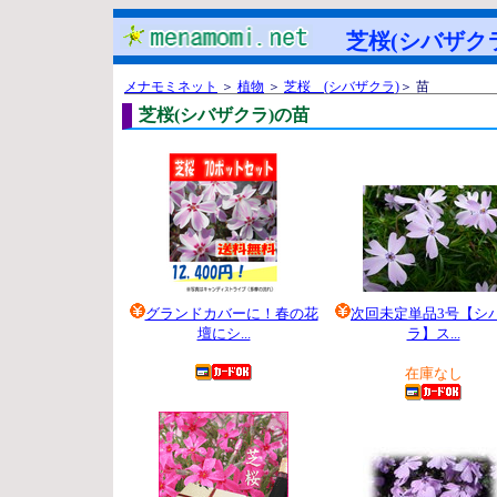
芝桜(シバザクラ
メナモミネット
＞
植物
＞
芝桜 (シバザクラ)
＞ 苗
芝桜(シバザクラ)の苗
グランドカバーに！春の花
次回未定単品3号【シ
壇にシ...
ラ】ス...
12,400 円
241 円
在庫なし