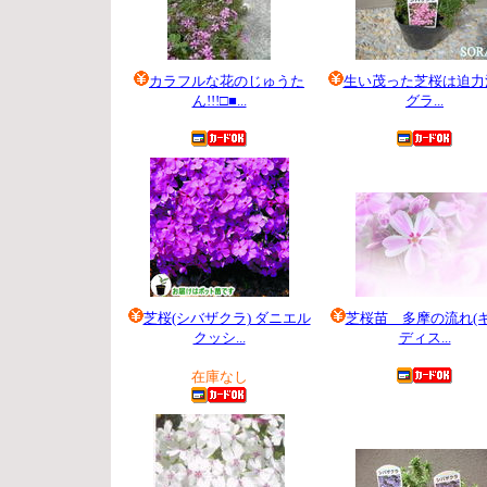
カラフルな花のじゅうた
生い茂った芝桜は迫力満
ん!!!□■...
グラ...
150 円
945 円
芝桜(シバザクラ) ダニエル
芝桜苗 多摩の流れ(
クッシ...
ディス...
198 円
3,150 円
在庫なし