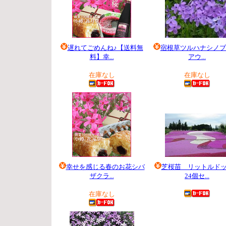
遅れてごめんね♪【送料無
宿根草ツルハナシノブ
料】幸...
アウ...
5,500 円
420 円
在庫なし
在庫なし
幸せを感じる春のお花シバ
芝桜苗 リットルド
ザクラ...
24個セ...
3,465 円
5,040 円
在庫なし