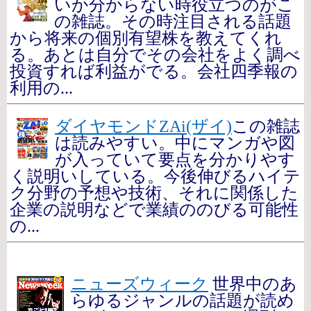
いか分からない時役立つのがこ
の雑誌。その時注目される話題
から将来の個別有望株を教えてくれ
る。あとは自分でその会社をよく調べ
投資すれば利益がでる。会社四季報の
利用の...
ダイヤモンドZAi(ザイ)
この雑誌
は読みやすい。中にマンガや図
が入っていて要点を分かりやす
く説明いしている。今後伸びるハイテ
ク分野の予想や技術、それに関係した
企業の説明などで業績ののびる可能性
の...
ニューズウィーク
世界中のあ
らゆるジャンルの話題が読め