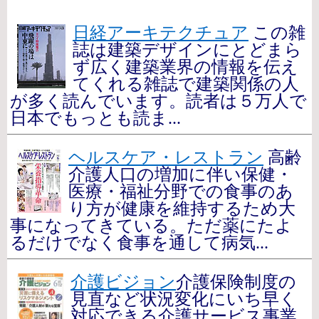
日経アーキテクチュア
この雑
誌は建築デザインにとどまら
ず広く建築業界の情報を伝え
てくれる雑誌で建築関係の人
が多く読んでいます。読者は５万人で
日本でもっとも読ま...
ヘルスケア・レストラン
高齢
介護人口の増加に伴い保健・
医療・福祉分野での食事のあ
り方が健康を維持するため大
事になってきている。ただ薬にたよ
るだけでなく食事を通して病気...
介護ビジョン
介護保険制度の
見直など状況変化にいち早く
対応できる介護サービス事業