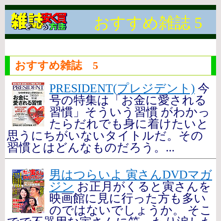
おすすめ雑誌 5
おすすめ雑誌 5
PRESIDENT(プレジデント)
今
号の特集は「お金に愛される
習慣」そういう習慣 がわかっ
たらだれでも身に着けたいと
思うにちがいないタイトルだ。その
習慣とはどんなものだろう。...
男はつらいよ 寅さんDVDマガ
ジン
お正月がくると寅さんを
映画館に見に行った方も多い
のではないでしょうか。 そこ