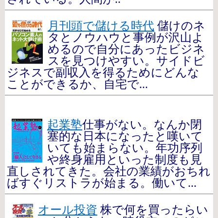
月刊頭で儲ける時代
儲けのネ
タとノウハウと事例が沢山よ
めるので自分にあったビジネ
スを見つけやすい。サイドビ
ジネスで副収入を得るためにどんな
ことができるか、自宅で...
起業塾
仕事がない。なんか閉
塞的な日本になったと嘆いて
いても始まらない。年功序列
や終身雇用といった制度も見
直しされてきた。会社の業績がおちれ
ばすぐリストラが始まる。働いて...
オール投資
株で何を買ったらい