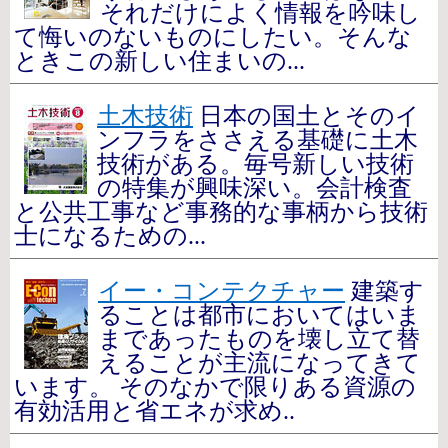
それだけによく情報を吟味し
て悔いのないものにしたい。そんな
ときこの新しい住まいの...
土木技術
日本の国土とそのイ
ンフラをささえる基礎に土木
技術がある。毎号新しい技術
の特集が興味深い。会計検査
と公共工事など事務的な事柄から技術
士になるための...
イー・コンテクチャー
建築す
ることは都市においてはいま
まであったものを壊し立て替
えることが主流になってきて
います。 そのなかで限りある資源の
有効活用と省エネが求め..