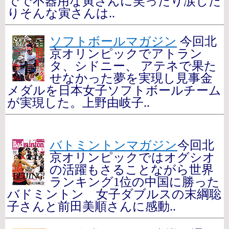
でで不器用な寅さんに笑ったり涙した
りそんな寅さんは..
ソフトボールマガジン
今回北
京オリンピックでアトラン
タ、シドニー、 アテネで果た
せなかった夢を実現し見事金
メダルを日本女子ソフトボールチーム
が実現した。上野由岐子..
バトミントンマガジン
今回北
京オリンピックではオグシオ
の活躍もさることながら世界
ランキング1位の中国に勝った
バドミントン 女子ダブルスの末綱聡
子さんと前田美順さんに感動..