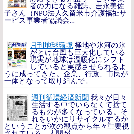
者の力になる雑誌。吉永美佐
子さん（NPO法人久留米市介護福祉サ
ービス事業者協議会...
月刊地球環境
極地や氷河の氷
がとけ台風も巨大化している
現実が地球は温暖化にシフト
していると実感させられるよ
うに成ってきた。企業、行政、市民が
一体となって取り組んで..
週刊循環経済新聞
我々が日々
生活する中でいらなくて捨て
るものが多くなっている。そ
れをいかにリサイクルするか
ということが次の観点から年々重要視
されている。人間が..