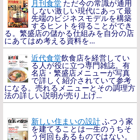
月刊食堂
ただ今の常識が通用
しない激しい現代にあって最
先端のビジネスモデルを構築
するヒントを得ることができ
る。繁盛店の儲かる仕組みを自分の店
にあてはめ考える資料を...
近代食堂
飲食店を経営してい
る人が役に立つ専門雑誌。有
名店・繁盛店メニューが写真
で詳しく紹介されていて参考
になる。売れるメニューとその調理方
法の詳しい説明が売り上げ...
新しい住まいの設計
ふつう家
を建てることは一生のうちそ
う何回もあるものではない。