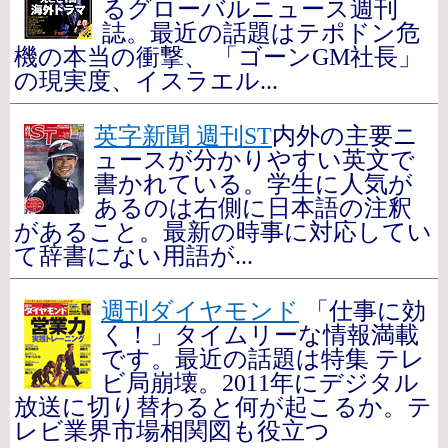
るグローバルニュース週刊
誌。最近の話題はテポドン危
機の本当の衝撃、 「ゴーンGM社長」
の現実度、イスラエル...
英字新聞 週刊ST
内外の主要ニ
ュースが分かりやすい英文で
書かれている。学生に人気が
あるのは右側に日本語の注釈
があること。最新の時事に対応してい
て辞書にない用語が...
週刊ダイヤモンド
「仕事に効
く！」タイムリーな情報満載
です。最近の話題は特集 テレ
ビ局崩壊。2011年にデジタル
放送に切り替わると何が起こるか。テ
レビ業界市場相関図も役立つ