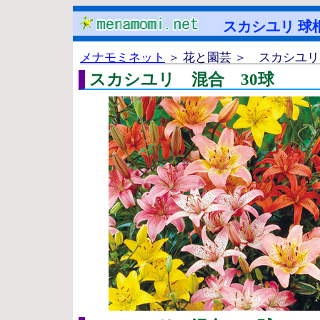
スカシユリ 球
メナモミネット
＞ 花と園芸 ＞ スカシユリ
スカシユリ 混合 30球