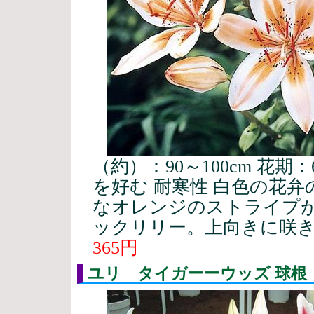
（約）：90～100cm 花期
を好む 耐寒性 白色の花
なオレンジのストライプ
ックリリー。上向きに咲
365円
ユリ タイガーーウッズ 球根