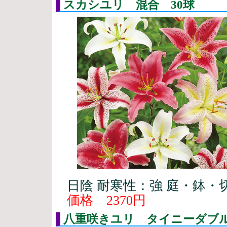
スカシユリ 混合 30球
日陰 耐寒性：強 庭・鉢・
価格 2370円
八重咲きユリ タイニーダブ