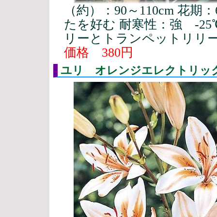
（約）：90～110cm 花期
たを好む 耐寒性：強 -2
リーとトランペットリリ
価格 380円
ユリ オレンジエレクトリッ