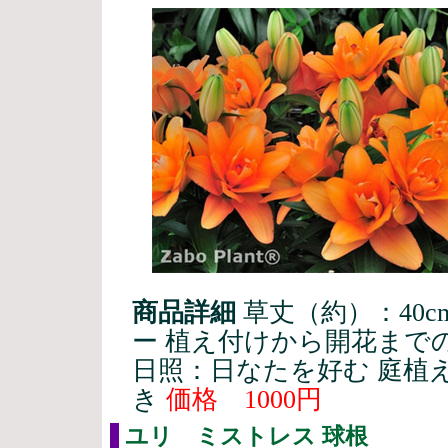
商品詳細
草丈（約）：40
ー 植え付けから開花まで
日照：日なたを好む 庭植
き
価格 1000円
ユリ ミストレス 球根