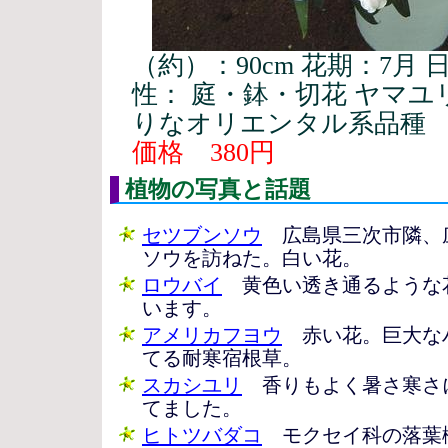
（約）：90cm 花期：7月
性： 庭・鉢・切花 ヤマ
りなオリエンタル系品種
価格 380円
植物の写真と話題
セツブンソウ
広島県三次市隣、
ソウを訪ねた。白い花。
ロウバイ
黄色い透き通るような
います。
アメリカフヨウ
赤い花。巨大な
てる耐寒宿根草。
スカシユリ
香りもよく暑さ寒さ
てました。
ヒトツバダコ
モクセイ科の落葉