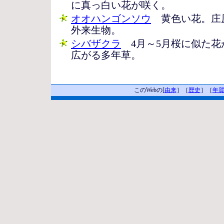
に真っ白い花が咲く。
オオハンゴンソウ
黄色い花。庄
外来生物。
シバザクラ
4月～5月桜に似た花
広がる多年草。
このWebの[
由来
］［
歴史
］［
年