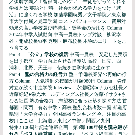
／須磨学園／上智福岡 心のケア 生徒を守ってくれる
学校とは 英語と理科 社会が求める学力をつけ「就
活」に強くなる学校 加藤学園暁秀／女子学院／東京都
市大学付属／晃華学園 コストパフォーマンス 費用対
効果の高い学校選び特待生・奨学金の活用を Column
2014年中学入試動向 中高一貫校トップ対談 柳沢幸
雄・開成校長vs平 秀明・麻布校長 本物のエリートをこ
う育てる
Part 3
「公立」学校の復活
中高一貫校 安定した実績
を出す都立 学力向上させる指導法 高校 国立、西、
浦和、北野、天王寺 伝統を進学実績に生かす
Part 4
塾の合格力&経営力
塾・予備校業界の再編の行
方 Column 人気講師の授業が月額980円 Column 労使
対立が続く市進学院 Interview 永瀬昭幸●ナガセ社長／
近藤好紀●栄光ホールディングス社長／佐藤イサク●さ
なる社長 塾の合格力 志望校に合った塾を探す方法 首
都圏・関西 有名中学・高校 塾別合格者数一覧 都道府
県別「大学合格力」全国高校ランキング 今、注目の高
校はここだ 北海道／東北／中部／関西／九州
特集2 100周年記念連載企画 第3弾
100年後も読み継が
れる「ベスト経営書」
Ranking 「ベスト経営書」ラン