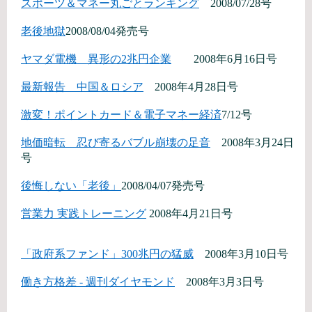
スポーツ＆マネー丸ごとランキング
2008/07/28号
老後地獄
2008/08/04発売号
ヤマダ電機 異形の2兆円企業
2008年6月16日号
最新報告 中国＆ロシア
2008年4月28日号
激変！ポイントカード＆電子マネー経済
7/12号
地価暗転 忍び寄るバブル崩壊の足音
2008年3月24日
号
後悔しない「老後」
2008/04/07発売号
営業力 実践トレーニング
2008年4月21日号
「政府系ファンド」300兆円の猛威
2008年3月10日号
働き方格差 - 週刊ダイヤモンド
2008年3月3日号