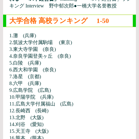
キング Interview 野中郁次郎●一橋大学名誉教授
大学合格 高校ランキング 1-50
1.灘 (兵庫)
2.筑波大学付属駒場 (東京)
3.東大寺学園 (奈良)
4.奈良学園登美ヶ丘 (奈良)
5.白陵 (兵庫)
6.西大和学園 (奈良)
7.洛星 (京都)
8.六甲 (兵庫)
9.広島学院 (広島)
10.甲陽学院 (兵庫)
11.広島大学付属福山 (広島)
12.長崎西 (長崎)
13.北野 (大阪)
14.刈谷 (愛知)
15.天王寺 (大阪)
16.熊本 (熊本)