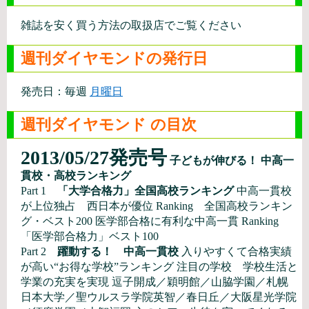
雑誌を安く買う方法の取扱店でご覧ください
週刊ダイヤモンドの発行日
発売日：毎週
月曜日
週刊ダイヤモンド の目次
2013/05/27発売号
子どもが伸びる！ 中高一
貫校・高校ランキング
Part 1
「大学合格力」全国高校ランキング
中高一貫校
が上位独占 西日本が優位 Ranking 全国高校ランキン
グ・ベスト200 医学部合格に有利な中高一貫 Ranking
「医学部合格力」ベスト100
Part 2
躍動する！ 中高一貫校
入りやすくて合格実績
が高い“お得な学校”ランキング 注目の学校 学校生活と
学業の充実を実現 逗子開成／穎明館／山脇学園／札幌
日本大学／聖ウルスラ学院英智／春日丘／大阪星光学院