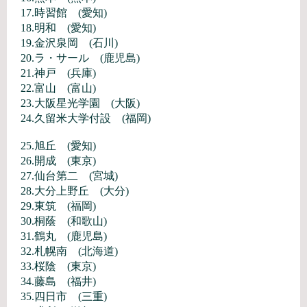
17.時習館 (愛知)
18.明和 (愛知)
19.金沢泉岡 (石川)
20.ラ・サール (鹿児島)
21.神戸 (兵庫)
22.富山 (富山)
23.大阪星光学園 (大阪)
24.久留米大学付設 (福岡)
25.旭丘 (愛知)
26.開成 (東京)
27.仙台第二 (宮城)
28.大分上野丘 (大分)
29.東筑 (福岡)
30.桐蔭 (和歌山)
31.鶴丸 (鹿児島)
32.札幌南 (北海道)
33.桜陰 (東京)
34.藤島 (福井)
35.四日市 (三重)