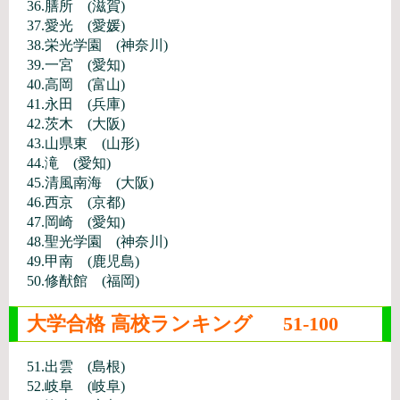
36.膳所 (滋賀)
37.愛光 (愛媛)
38.栄光学園 (神奈川)
39.一宮 (愛知)
40.高岡 (富山)
41.永田 (兵庫)
42.茨木 (大阪)
43.山県東 (山形)
44.滝 (愛知)
45.清風南海 (大阪)
46.西京 (京都)
47.岡崎 (愛知)
48.聖光学園 (神奈川)
49.甲南 (鹿児島)
50.修猷館 (福岡)
大学合格 高校ランキング 51-100
51.出雲 (島根)
52.岐阜 (岐阜)