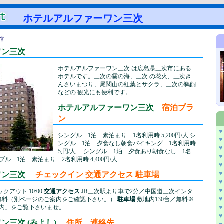
ホテルアルファーワン三次
館
ワン三次
ホテルアルファーワン三次 は広島県三次市にある
ホテルです。三次の霧の海、三次 の花火、三次き
んさいまつり、尾関山の紅葉とサクラ、三次の鵜飼
などの 観光にも便利です。
ホテルアルファーワン三次
宿泊プラ
ン
♥
シングル 1泊 素泊まり 1名利用時 5,200円/人 シ
♥
ングル 1泊 夕食なし朝食バイキング 1名利用時
♥
5,円/人 シングル 1泊 夕食あり朝食なし 1名
♥
ダブル 1泊 素泊まり 2名利用時 4,400円/人
♥
♥
ーワン三次
チェックイン 交通アクセス 駐車場
♥
♥
ェックアウト 10:00
交通アクセス
JR三次駅より車で2分／中国道三次インタ
♥
無料（別ページのご案内をご確認下さい。）
駐車場
敷地内130台／無料※
♥
内」をご覧下さいませ。
♥
ン三次 (みよし)
住所 連絡先