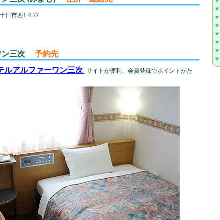
♥
♥
日市西1-4-22
♥
♥
♥
♥
♥
ーワン三次
予約先
♥
テルアルファーワン三次
サイトが便利、会員登録でポイントがた