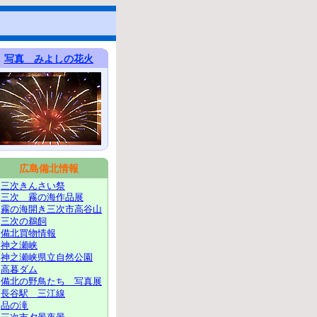
写真 みよしの花火
広島備北情報
三次きんさい祭
三次 霧の海作品展
霧の海開き三次市高谷山
三次の鵜飼
備北買物情報
神之瀬峡
神之瀬峡県立自然公園
高暮ダム
備北の野鳥たち 写真展
長谷駅 三江線
品の滝