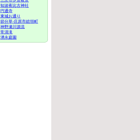
三次市夕景夜景
知波夜比古神社
円通寺
東城お通り
節分草-庄原市総領町
神野瀬川源流
常清滝
湧永庭園