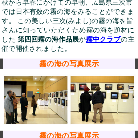
秋から早春にかけての早朝、広島県三次市
では日本有数の霧の海をみることができま
す。 この美しい三次(みよし)の霧の海を皆
さんに知っていただくため霧の海を題材に
した
第四回霧の海作品展
が
霧中クラブ
の主
催で開催されました。
霧の海の写真展示
霧の海の写真展示