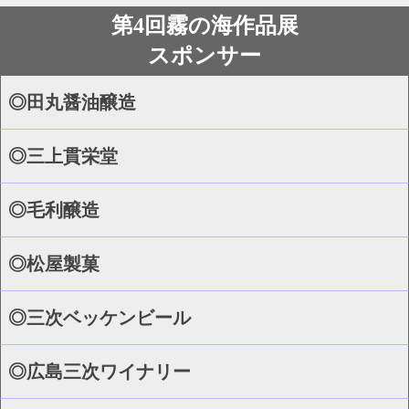
第4回霧の海作品展
スポンサー
◎田丸醤油醸造
◎三上貫栄堂
◎毛利醸造
◎松屋製菓
◎三次ベッケンビール
◎広島三次ワイナリー