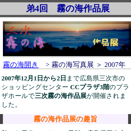
弟4回 霧の海作品展
霧の海開き
> 霧の海写真展 ＞ 2007年
2007年12月1日から2日
まで広島県三次市の
ショッピングセンター
CCプラザ3階
のプラ
ザホールで
三次霧の海作品展
が開催されま
した。
霧の海作品展の趣旨