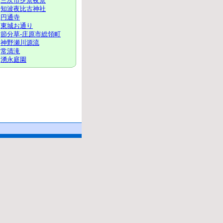
三次市夕景夜景
知波夜比古神社
円通寺
東城お通り
節分草-庄原市総領町
神野瀬川源流
常清滝
湧永庭園