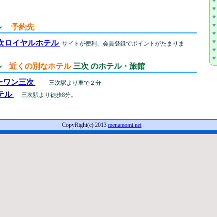
♥
♥
♥
♥
テル
予約先
♥
♥
次ロイヤルホテル
サイトが便利、会員登録でポイントがたまりま
♥
♥
テル
近くの別なホテル
三次 のホテル・旅館
ーワン三次
三次駅より車で２分
テル
三次駅より徒歩8分。
CopyRight(c) 2013
menamomi.net