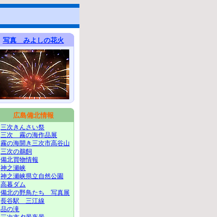
写真 みよしの花火
広島備北情報
三次きんさい祭
三次 霧の海作品展
霧の海開き三次市高谷山
三次の鵜飼
備北買物情報
神之瀬峡
神之瀬峡県立自然公園
高暮ダム
備北の野鳥たち 写真展
長谷駅 三江線
品の滝