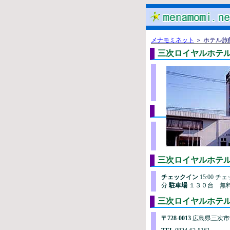
メナモミネット
＞ ホテル旅
三次ロイヤルホテ
三次ロイヤルホ
チェックイン
15:00 チ
分
駐車場
１３０台 無
三次ロイヤルホテル
〒728-0013
広島県三次市十日