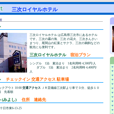
三次ロイヤルホテル
館
ル
三次ロイヤルホテル は広島県三次市にあるホテル
です。三次の霧の海、三次 の花火、三次きんさい
まつり、尾関山の紅葉とサクラ、三次の鵜飼などの
観光にも便利です。
三次ロイヤルホテル
宿泊プラン
シングル 1泊 素泊まり 1名利用時 4,500円/人
♥
ダブル 1泊 素泊まり 2名利用時 4,400円/
♥
人
♥
テル
チェックイン 交通アクセス 駐車場
♥
♥
ェックアウト 10:00
交通アクセス
ＪＲ芸備線三次駅より車で３分、徒歩１０
♥
料 先着順
♥
♥
 (みよし)
住所 連絡先
♥
♥
市東6-13-25
♥