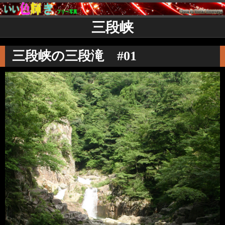
三段峡
三段峡の三段滝 #01