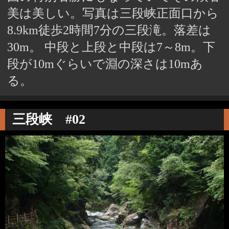
美は美しい。写真は三段峡正面口から
8.9km徒歩2時間7分の三段滝。落差は
30m。 中段と上段と中段は7～8m。下
段が10mぐらいで淵の深さは10mあ
る。
三段峡 #02