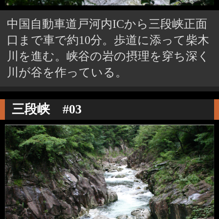
中国自動車道戸河内ICから三段峡正面
口まで車で約10分。歩道に添って柴木
川を進む。峡谷の岩の摂理を穿ち深く
川が谷を作っている。
三段峡 #03