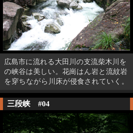
広島市に流れる大田川の支流柴木川を
の峡谷は美しい。花崗はん岩と流紋岩
を穿ちながら川床が侵食されていく。
三段峡 #04