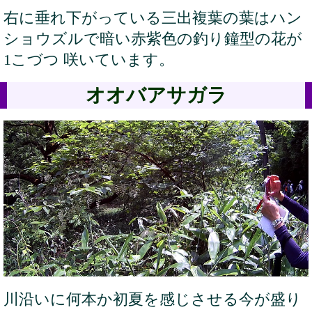
右に垂れ下がっている三出複葉の葉はハン
ショウズルで暗い赤紫色の釣り鐘型の花が
1こづつ 咲いています。
オオバアサガラ
川沿いに何本か初夏を感じさせる今が盛り