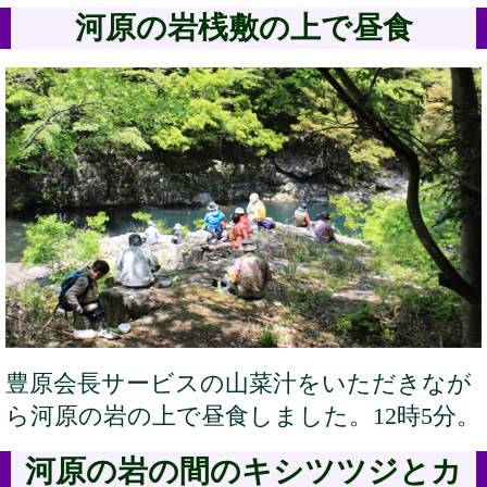
河原の岩桟敷の上で昼食
豊原会長サービスの山菜汁をいただきなが
ら河原の岩の上で昼食しました。12時5分。
河原の岩の間のキシツツジとカ