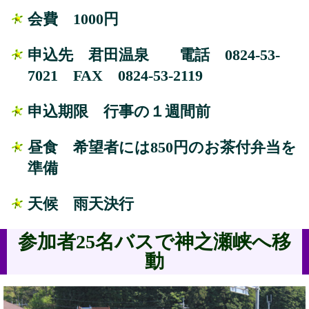
会費
1000円
申込先
君田温泉
電話
0824-53-
7021
FAX
0824-53-2119
申込期限
行事の１週間前
昼食
希望者には850円のお茶付弁当を
準備
天候
雨天決行
参加者25名バスで神之瀬峡へ移
動