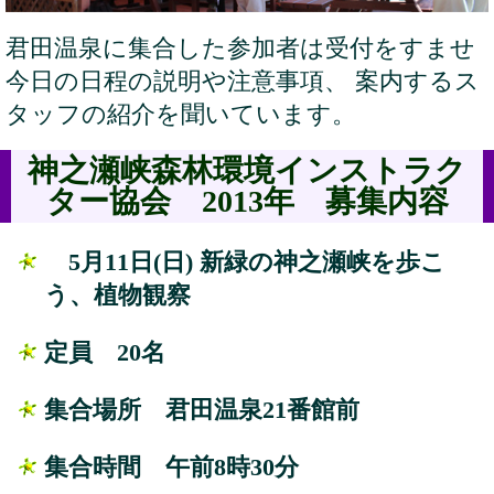
君田温泉に集合した参加者は受付をすませ
今日の日程の説明や注意事項、 案内するス
タッフの紹介を聞いています。
神之瀬峡森林環境インストラク
ター協会 2013年 募集内容
5月11日(日) 新緑の神之瀬峡を歩こ
う、植物観察
定員
20名
集合場所
君田温泉21番館前
集合時間
午前8時30分