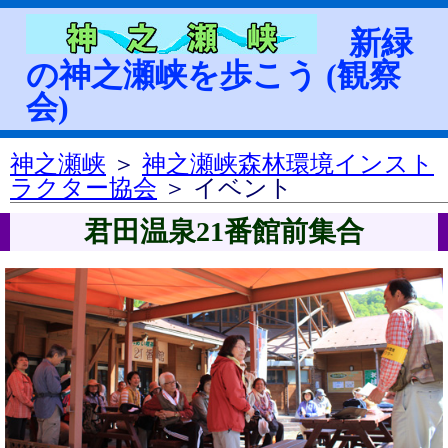
新緑
の神之瀬峡を歩こう (観察
会)
神之瀬峡
＞
神之瀬峡森林環境インスト
ラクター協会
＞ イベント
君田温泉21番館前集合