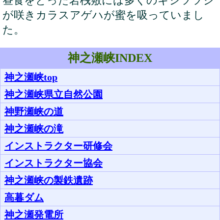
昼食をとった岩桟敷には多くのキシツツジ
が咲きカラスアゲハが蜜を吸っていまし
た。
神之瀬峡INDEX
神之瀬峡top
神之瀬峡県立自然公園
神野瀬峡の道
神之瀬峡の滝
インストラクター研修会
インストラクター協会
神之瀬峡の製鉄遺跡
高暮ダム
神之瀬発電所