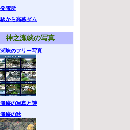
田発電所
次駅から高暮ダム
神之瀬峡の写真
之瀬峡のフリー写真
之瀬峡の写真と詩
之瀬峡の秋