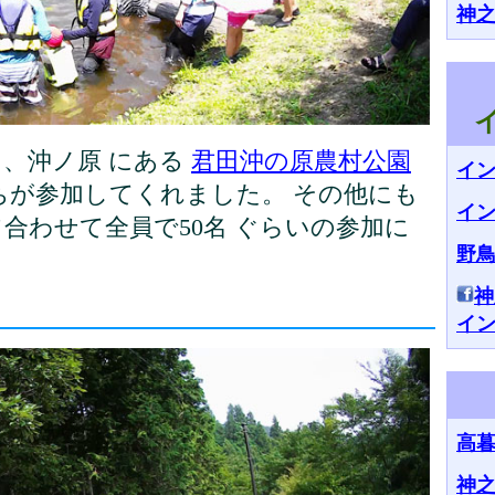
神
田、沖ノ原 にある
君田沖の原農村公園
イ
たちが参加してくれました。 その他にも
イ
合わせて全員で50名 ぐらいの参加に
野鳥
神
イ
高
神