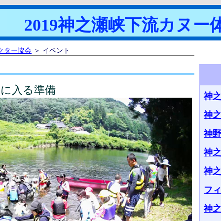
2019神之瀬峡下流カヌー
クター協会
＞ イベント
水に入る準備
神之
神
神
神
神
フ
神