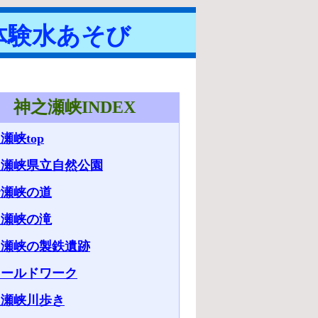
体験水あそび
神之瀬峡INDEX
瀬峡top
之瀬峡県立自然公園
野瀬峡の道
之瀬峡の滝
之瀬峡の製鉄遺跡
ィールドワーク
之瀬峡川歩き