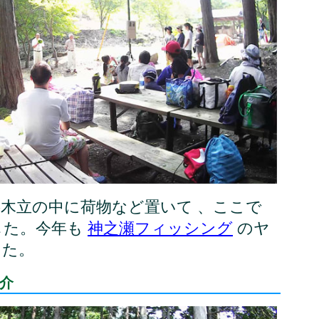
木立の中に荷物など置いて 、ここで
した。今年も
神之瀬フィッシング
のヤ
した。
介