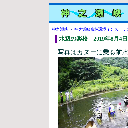
神之瀬峡
＞
神之瀬峡森林環境インストラ
水辺の楽校 2019年8月4日
写真はカヌーに乗る前