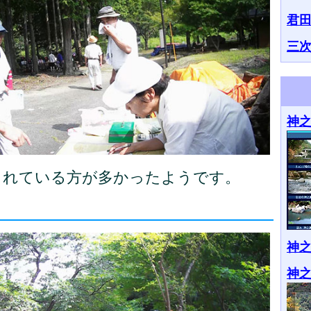
君
三
神
されている方が多かったようです。
神
神