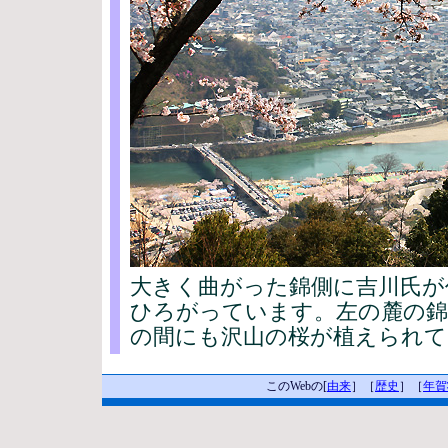
大きく曲がった錦側に吉川氏が
ひろがっています。左の麓の錦
の間にも沢山の桜が植えられて
このWebの[
由来
］［
歴史
］［
年賀