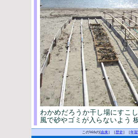
わかめだろうか干し場にすこ
風で砂やゴミが入らないよう 
このWebの[
由来
］［
歴史
］［
年賀