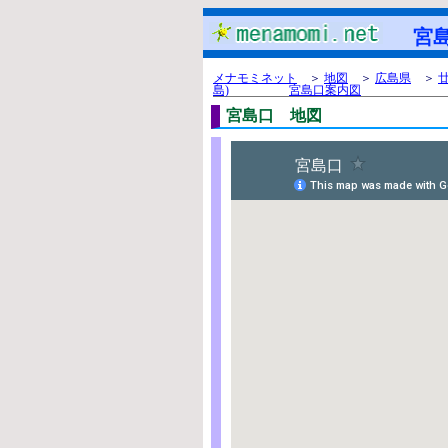
宮島 
メナモミネット
＞
地図
＞
広島県
＞
島)
宮島口案内図
宮島口 地図