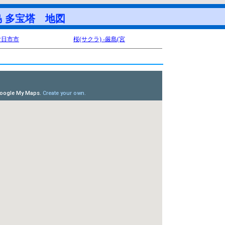
多宝塔 地図
廿日市市
桜(サクラ) -厳島(宮