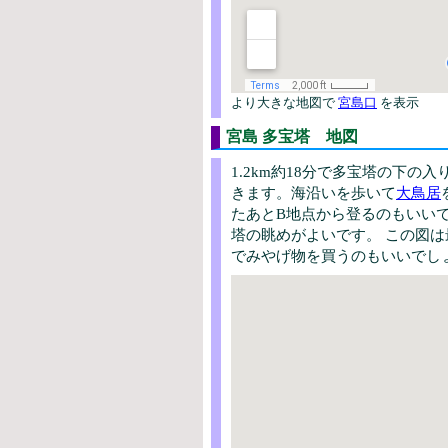
より大きな地図で
宮島口
を表示
宮島 多宝塔 地図
1.2km約18分で多宝塔の下
きます。海沿いを歩いて
大鳥居
たあとB地点から登るのもいい
塔の眺めがよいです。 この図
でみやげ物を買うのもいいでし