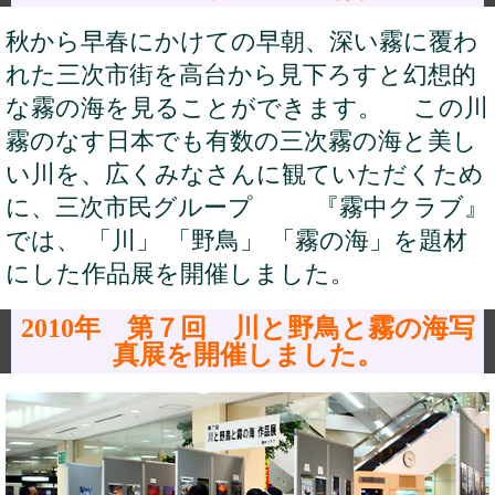
秋から早春にかけての早朝、深い霧に覆わ
れた三次市街を高台から見下ろすと幻想的
な霧の海を見ることができます。 この川
霧のなす日本でも有数の三次霧の海と美し
い川を、広くみなさんに観ていただくため
に、三次市民グループ 『霧中クラブ』
では、 「川」 「野鳥」 「霧の海」を題材
にした作品展を開催しました。
2010年 第７回 川と野鳥と霧の海写
真展を開催しました。