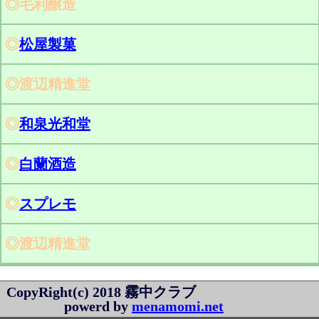
◎毛利醸造
◎
松屋製菓
◎渡辺精進堂
◎
和泉光和堂
◎
白蘭酒造
◎
スプレモ
◎渡辺精進堂
CopyRight(c) 2018 霧中クラブ
powerd by
menamomi.net