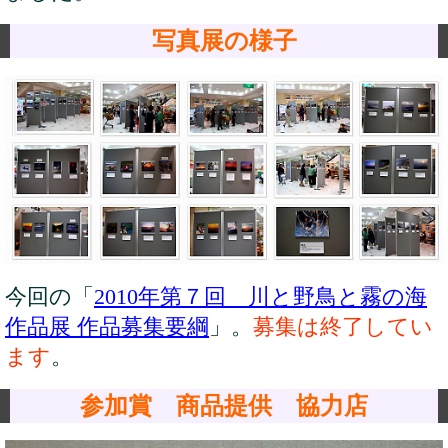
写真展の様子
今回の「
2010年第７回 川と野鳥と霧の海
作品展 作品募集要綱
」。
募集は終了してい
ます
。
参加賞 商品提供 協力店