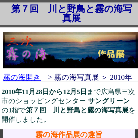
第７回 川と野鳥と霧の海写
真展
霧の海開き
> 霧の海写真展 ＞ 2010年
2010年11月28日から12月5日
まで広島県三次
市のショッピングセンター
サングリーン
の1楷で
第７回 川と野鳥と霧の海写真展
を
開催しました。
霧の海作品展の趣旨