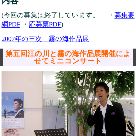
内容
(今回の募集は終了しています。 ・
募集要
綱PDF
・
応募票PDF
)
2007年の三次 霧の海作品展
第五回江の川と霧の海作品展開催によ
せてミニコンサート