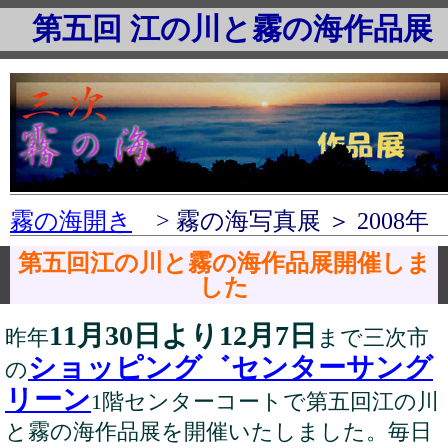
第五回 江の川と霧の海作品展
霧の海開き
> 霧の海写真展 ＞ 2008年
第五回江の川と霧の海作品展開催しま
した
11月30日より12月7日
昨年
まで三次市
ショッピング゛センターサング
の
リーン
1階センターコートで第五回江の川
と霧の海作品展を開催いたしました。毎日