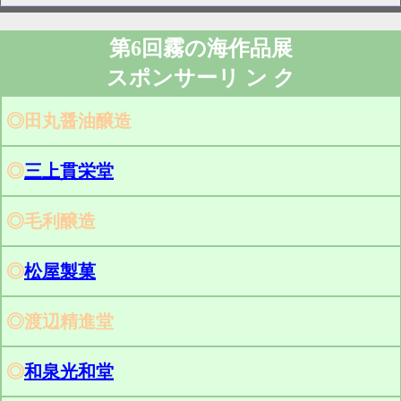
第6回霧の海作品展
スポンサーリ ン ク
◎田丸醤油醸造
◎
三上貫栄堂
◎毛利醸造
◎
松屋製菓
◎渡辺精進堂
◎
和泉光和堂