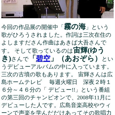
霧の海
今回の作品展の開催中「
」という
歌がひろうされました。作詞は三次在住の
よしますださん作曲はあきば大吾さんで
宙輝(ゆう
す。 そして歌っているのは
き)
「
碧空
」（あおぞら）
さんで
とい
うデビューアルバムの中に入っています。
三次の古墳の歌もあります。 宙輝さんは広
島ホームテレビ 毎週火曜日 深夜２時１
６分～４６分の「 デビュー!!」という番組
の第三回のチャンピオンで、2008年11月に
デビューした人です。広島音楽高校やウィ
ーンで声楽を学んだだけあってその歌唱力