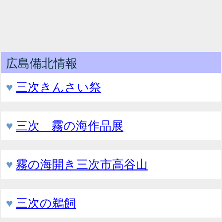
広島備北情報
♥
三次きんさい祭
♥
三次 霧の海作品展
♥
霧の海開き三次市高谷山
♥
三次の鵜飼