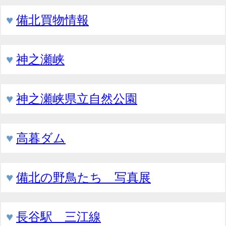
♥
備北買物情報
♥
神之瀬峡
♥
神之瀬峡県立自然公園
♥
高暮ダム
♥
備北の野鳥たち 写真展
♥
長谷駅 三江線