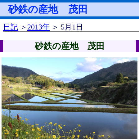
砂鉄の産地 茂田
日記
＞
2013年
＞ 5月1日
砂鉄の産地 茂田