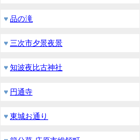
♥
品の滝
♥
三次市夕景夜景
♥
知波夜比古神社
♥
円通寺
♥
東城お通り