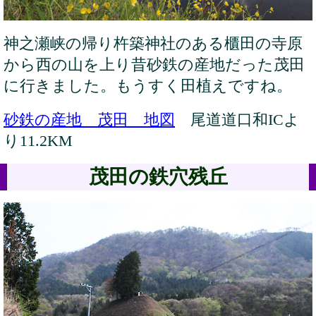
神之瀬峡の帰り杵築神社のある櫃田の寺原
から西の山を上り昔砂鉄の産地だった茂田
に行きました。もうすく田植えですね。
砂鉄の産地 茂田 地図
尾道道口和ICよ
り11.2KM
茂田の鉄穴残丘