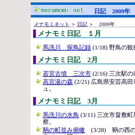
日記 2009年 
メナモミネット
＞
日記
＞ 2009年
メナモミ日記 １月
馬洗川 探鳥記録
(1/18) 野鳥
メナモミ日記 2月
若宮古墳 三次市
(2/16) 三次
高宮湯の森
(2/21) 広島県安芸
ュ。
メナモミ日記 3月
馬洗川の水鳥
(3/11) 三次市畠
察。
鞆の町並み俯瞰
(3/28) 鞆の