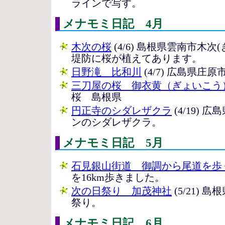
ラインで写す。
メナモミ日記 4月
木次の桜
(4/6) 島根県雲南市木
堤防に桜が植えてあります。
日野滝 比和川
(4/7) 広島県
三刀屋の桜 御衣黄（ぎょいこう
桜 島根県
円正寺のシダレザクラ
(4/19)
ンのシダレザクラ。
メナモミ日記 5月
石見銀山街道 御調から尾道を歩
を16km歩きました。
次の日祭り 加茂神社
(5/21)
祭り。
メナモミ日記 6月