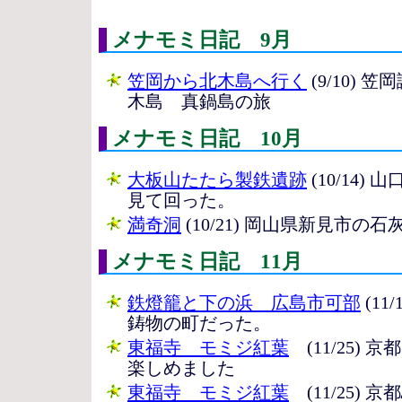
メナモミ日記 9月
笠岡から北木島へ行く
(9/10)
木島 真鍋島の旅
メナモミ日記 10月
大板山たたら製鉄遺跡
(10/14
見て回った。
満奇洞
(10/21) 岡山県新見市
メナモミ日記 11月
鉄燈籠と下の浜 広島市可部
(1
鋳物の町だった。
東福寺 モミジ紅葉
(11/25)
楽しめました
東福寺 モミジ紅葉
(11/25)