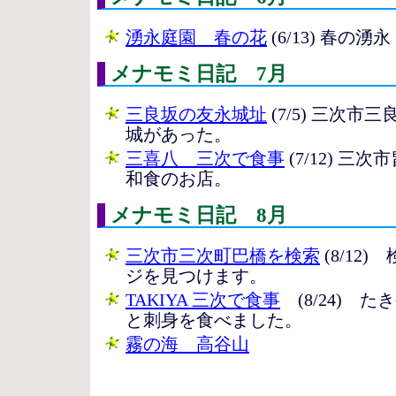
湧永庭園 春の花
(6/13) 春の湧永
メナモミ日記 7月
三良坂の友永城址
(7/5) 三次
城があった。
三喜八 三次で食事
(7/12) 
和食のお店。
メナモミ日記 8月
三次市三次町巴橋を検索
(8/12
ジを見つけます。
TAKIYA 三次で食事
(8/24) 
と刺身を食べました。
霧の海 高谷山
(8/26) もうすぐ秋 三次
です。