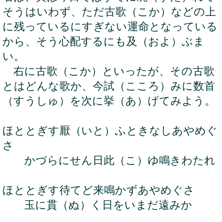
そうはいわず、ただ古歌（こか）などの上
に残っているにすぎない運命となっている
から、そう心配するにも及（およ）ぶま
い。
右に古歌（こか）といったが、その古歌
とはどんな歌か、今試（こころ）みに数首
（すうしゅ）を次に挙（あ）げてみよう。
ほととぎす厭（いと）ふときなしあやめぐ
さ
かづらにせん日此（こ）ゆ鳴きわたれ
ほととぎす待てど来鳴かずあやめぐさ
玉に貫（ぬ）く日をいまだ遠みか