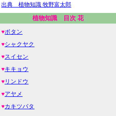
出典 植物知識 牧野富太郎
植物知識 目次 花
♥
ボタン
♥
シャクヤク
♥
スイセン
♥
キキョウ
♥
リンドウ
♥
アヤメ
♥
カキツバタ